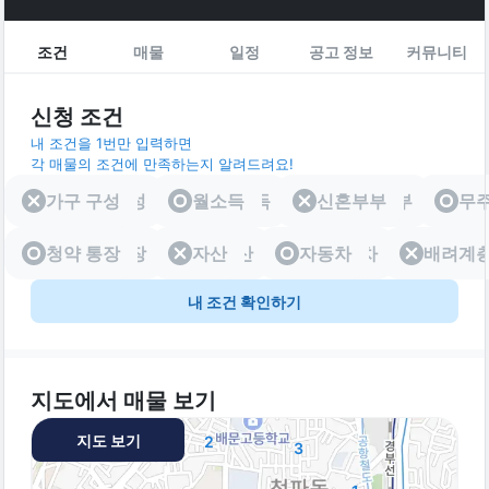
조건
매물
일정
공고 정보
커뮤니티
신청 조건
내 조건을 1번만 입력하면
각 매물의 조건에 만족하는지 알려드려요!
가구 구성
가구 구성
월소득
월소득
신혼부부
신혼부부
무
청약 통장
청약 통장
자산
자산
자동차
자동차
배려계
배려
내 조건 확인하기
지도에서 매물 보기
지도 보기
2
3