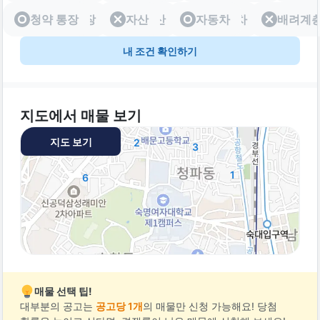
청약 통장
청약 통장
자산
자산
자동차
자동차
배려계
배려
내 조건 확인하기
지도에서 매물 보기
지도 보기
2
3
1
6
매물 선택 팁!
대부분의 공고는
공고당 1개
의 매물만 신청 가능해요! 당첨