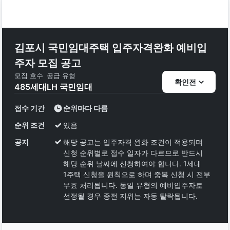
김포시 국민임대주택 입주자격완화 예비입
주자 모집 공고
모집 호수
공급 유형
확인전
485
세대
LH 국민임대
접수 기간
순위마다 다름
순위 조건
있음
공지
해당 공고는 입주자격 완화 조건이 적용되며
신청 순위별로 접수 일자가 다르므로 반드시
해당 순위 날짜에 신청하여야 합니다. 1세대
1주택 신청을 원칙으로 하며 중복 신청 시 전부
무효 처리됩니다. 동일 유형의 예비입주자로
선정될 경우 종전 지위는 자동 탈락됩니다.