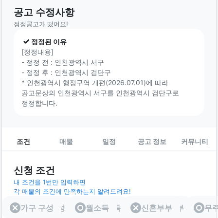
공고 수정사항
정정공고가 떴어요!
정정된 이유
[정정내용]
- 정정 전 : 인천광역시 서구
- 정정 후 : 인천광역시 검단구
* 인천광역시 행정구역 개편(2026.07.01)에 따라
공고문상의 인천광역시 서구를 인천광역시 검단구로
정정합니다.
조건
매물
일정
공고 정보
커뮤니티
신청 조건
내 조건을 1번만 입력하면
각 매물의 조건에 만족하는지 알려드려요!
가구 구성
가구 구성
월소득
월소득
신혼부부
신혼부부
무