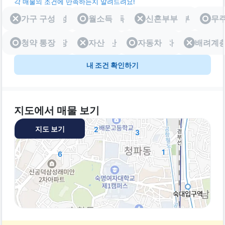
각 매물의 조건에 만족하는지 알려드려요!
가구 구성
가구 구성
월소득
월소득
신혼부부
신혼부부
무
청약 통장
청약 통장
자산
자산
자동차
자동차
배려계
배려
내 조건 확인하기
지도에서 매물 보기
지도 보기
2
3
1
6