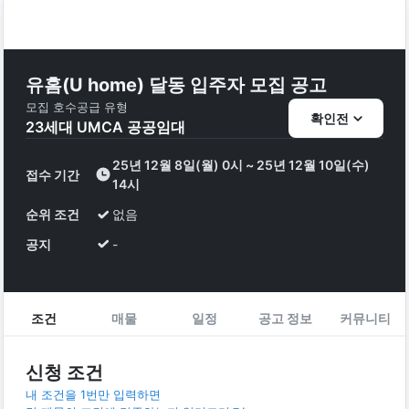
유홈(U home) 달동 입주자 모집 공고
모집 호수
공급 유형
확인전
23
세대
UMCA 공공임대
25년 12월 8일(월) 0시 ~ 25년 12월 10일(수)
접수 기간
14시
순위 조건
없음
공지
-
조건
매물
일정
공고 정보
커뮤니티
신청 조건
내 조건을 1번만 입력하면