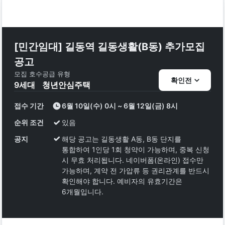
[민간임대] 길동역 길동생활(B동) 추가모집
공고
모집 호수
공급 유형
확인전
9
세대
청년안심주택
접수 기간
6월 10일(수) 0시 ~ 6월 12일(금) 8시
순위 조건
있음
공지
해당 공고는 길동생활 A동, B동 단지를
통합하여 1인당 1회 청약이 가능하며, 중복 신청
시 무효 처리됩니다. 네이버폼(온라인) 접수만
가능하며, 계약 전 가압류 등 권리관계를 반드시
확인해야 합니다. 예비자의 유효기간은
6개월입니다.