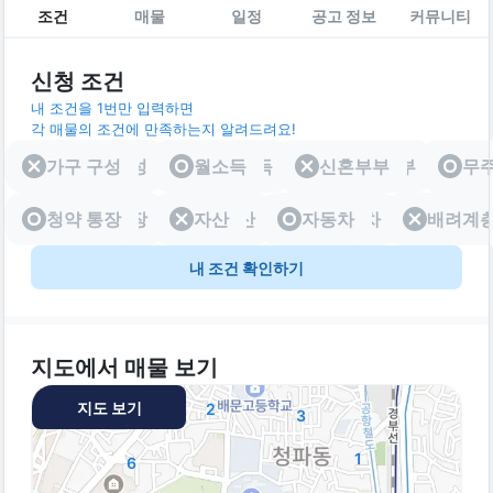
조건
매물
일정
공고 정보
커뮤니티
신청 조건
내 조건을 1번만 입력하면
각 매물의 조건에 만족하는지 알려드려요!
가구 구성
가구 구성
월소득
월소득
신혼부부
신혼부부
무
청약 통장
청약 통장
자산
자산
자동차
자동차
배려계
배려
내 조건 확인하기
지도에서 매물 보기
지도 보기
2
3
1
6