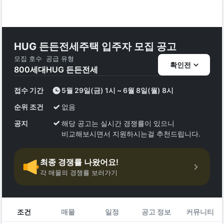
HUG 든든전세주택 입주자 모집 공고
모집 호수
공급 유형
확인전
800
세대
HUG 든든전세
접수 기간
5월 29일(금) 1시 ~ 6월 8일(월) 8시
순위 조건
없음
공지
해당 공고는 실시간 경쟁률이 있으니
비교해보시면서 지원하시는걸 추천드립니다.
최종 경쟁률 나왔어요!
각 매물의 경쟁률 보러가기
조건
매물
일정
공고 정보
커뮤니티