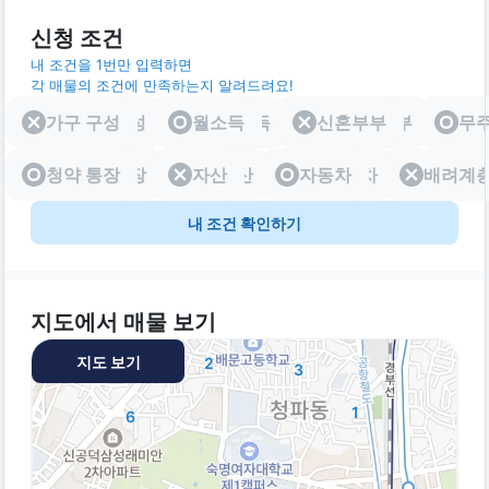
신청 조건
내 조건을 1번만 입력하면
각 매물의 조건에 만족하는지 알려드려요!
가구 구성
가구 구성
월소득
월소득
신혼부부
신혼부부
무
청약 통장
청약 통장
자산
자산
자동차
자동차
배려계
배려
내 조건 확인하기
지도에서 매물 보기
지도 보기
2
3
1
6