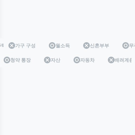
주택
무주택
가구 구성
월소득
신혼부부
무
층
계층
청약 통장
자산
자동차
배려계층