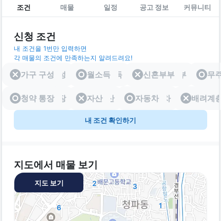
조건
매물
일정
공고 정보
커뮤니티
신청 조건
내 조건을 1번만 입력하면
각 매물의 조건에 만족하는지 알려드려요!
가구 구성
가구 구성
월소득
월소득
신혼부부
신혼부부
무
청약 통장
청약 통장
자산
자산
자동차
자동차
배려계
배려
내 조건 확인하기
지도에서 매물 보기
지도 보기
2
3
1
6