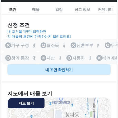
조건
매물
일정
공고 정보
커뮤니티
신청 조건
내 조건을 1번만 입력하면
각 매물의 조건에 만족하는지 알려드려요!
가구 구성
가구 구성
월소득
월소득
신혼부부
신혼부부
무
청약 통장
청약 통장
자산
자산
자동차
자동차
배려계
배려
내 조건 확인하기
지도에서 매물 보기
지도 보기
2
3
1
6