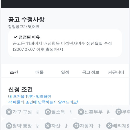
공고 수정사항
정정공고가 떴어요!
정정된 이유
공고문 11페이지 배점항목 미성년자녀수 생년월일 수정
(2007.07.07 이후 출생자녀)
조건
매물
일정
공고 정보
커뮤니티
신청 조건
내 조건을 1번만 입력하면
각 매물의 조건에 만족하는지 알려드려요!
가구 구성
가구 구성
월소득
월소득
신혼부부
신혼부부
무
청약 통장
청약 통장
자산
자산
자동차
자동차
배려계
배려