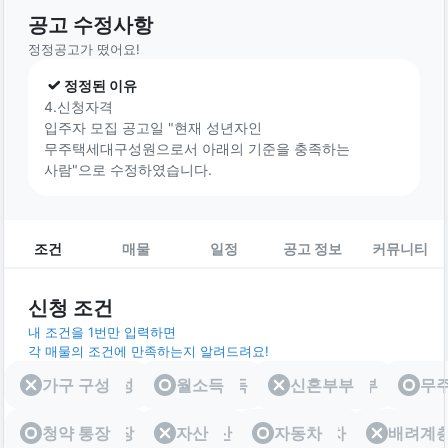
공고 수정사항
정정공고가 떴어요!
정정된 이유
4.신청자격
입주자 모집 공고일 "현재 성년자인
무주택세대구성원으로서 아래의 기준을 충족하는
사람"으로 수정하였습니다.
조건
매물
일정
공고 정보
커뮤니티
신청 조건
내 조건을 1번만 입력하면
각 매물의 조건에 만족하는지 알려드려요!
가구 구성
가구 구성
월소득
월소득
신혼부부
신혼부부
무
청약 통장
청약 통장
자산
자산
자동차
자동차
배려계
배려