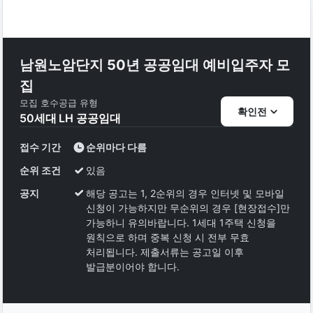
남원노암단지 50년 공공임대 예비입주자 모
집
모집 호수
공급 유형
확인전
50
세대
LH 공공임대
접수 기간
순위마다 다름
순위 조건
있음
공지
해당 공고는 1, 2순위의 경우 인터넷 및 모바일
신청이 가능하지만 무순위의 경우 [현장접수]만
가능하니 유의바랍니다. 1세대 1주택 신청을
원칙으로 하며 중복 신청 시 전부 무효
처리됩니다. 제출서류는 공고일 이후
발급분이어야 합니다.