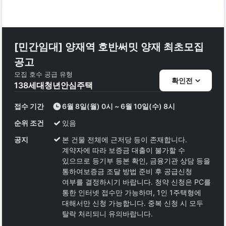
[민간임대] 양재역 호반써밋 양재 최초모집
공고
모집 호수
공급 유형
확인전
138
세대
청년안심주택
접수 기간
6월 8일(월) 0시 ~ 6월 10일(수) 8시
순위 조건
있음
공지
본 건물 전체에 근저당 등이 존재합니다.
계약자에 따라 보증금 대출이 불가할 수
있으므로 등기부 등본 확인, 금융기관 상담 등을
통하여보증금 조달 방법 준비 후 공급신청
여부를 결정하시기 바랍니다. 청약 신청은 PC를
통한 인터넷 접수만 가능하며, 1인 1주택형에
대해서만 신청 가능합니다. 중복 신청 시 모두
탈락 처리되니 유의바랍니다.