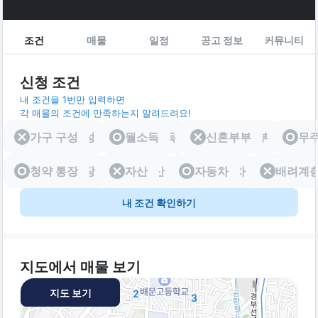
조건
매물
일정
공고 정보
커뮤니티
신청 조건
내 조건을 1번만 입력하면
각 매물의 조건에 만족하는지 알려드려요!
가구 구성
가구 구성
월소득
월소득
신혼부부
신혼부부
무
청약 통장
청약 통장
자산
자산
자동차
자동차
배려계
배려
내 조건 확인하기
지도에서 매물 보기
지도 보기
2
3