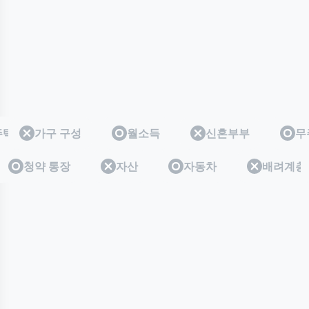
주택
무주택
가구 구성
월소득
신혼부부
무
층
계층
청약 통장
자산
자동차
배려계층