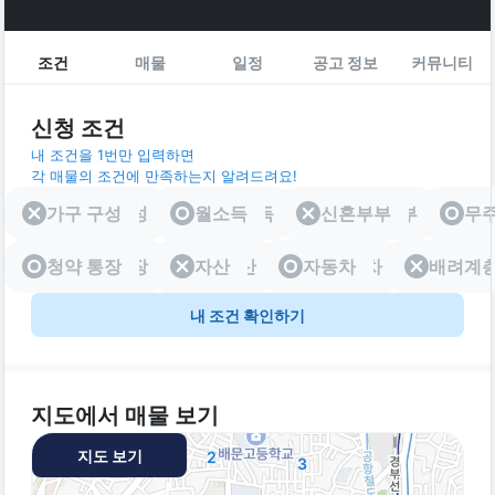
조건
매물
일정
공고 정보
커뮤니티
신청 조건
내 조건을 1번만 입력하면
각 매물의 조건에 만족하는지 알려드려요!
가구 구성
가구 구성
월소득
월소득
신혼부부
신혼부부
무
청약 통장
청약 통장
자산
자산
자동차
자동차
배려계
배려
내 조건 확인하기
지도에서 매물 보기
지도 보기
2
3