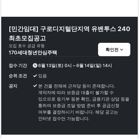
[민간임대] 구로디지털단지역 유벤투스 240
최초모집공고
모집 호수
공급 유형
확인전
170
세대
청년안심주택
접수 기간
6월 13일(토) 0시 ~ 6월 14일(일) 14시
순위 조건
있음
공지
본 건물 전체에 근저당 등이 존재합니다.
계약자에 따라 보증금 대출이 불가할 수
있으므로 등기부 등본 확인, 금융기관 상담 등을
통하여 보증금 조달 방법 준비 후 공급신청
여부를 결정하시기 바랍니다. 해당 공고는
인터넷 접수만 가능합니다.