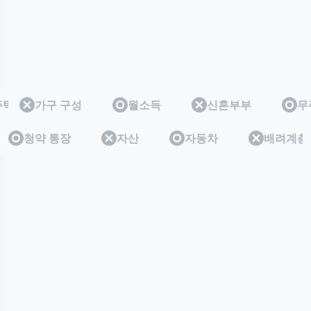
주택
무주택
가구 구성
월소득
신혼부부
무
층
계층
청약 통장
자산
자동차
배려계층