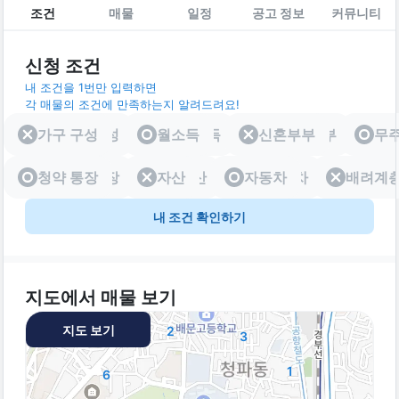
조건
매물
일정
공고 정보
커뮤니티
신청 조건
내 조건을 1번만 입력하면
각 매물의 조건에 만족하는지 알려드려요!
가구 구성
가구 구성
월소득
월소득
신혼부부
신혼부부
무
청약 통장
청약 통장
자산
자산
자동차
자동차
배려계
배려
내 조건 확인하기
지도에서 매물 보기
지도 보기
2
3
1
6