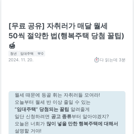
[무료 공유] 자취러가 매달 월세
50씩 절약한 법(행복주택 당첨 꿀팁)
🍯
청년
임대주택
0
2024. 11. 20.
다 읽는데
3분
월세 때문에 등골 휘는 자취러들 모여라!
오늘부터 월세 반 이상 줄일 수 있는
“임대주택” 당첨되는 꿀팁
 알려줄게
일단 신청하려면 
공고 종류
부터 알아야겠지?
오늘은 너희가 
많이 넣을 만한 행복주택에 대해서
설명할 거야!