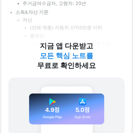
주거급여수급자, 고령자: 20년
소득&자산 기준
자산
(전체 계층) 자동차 3708만원 이하
총자산
(고령자, 산업단지근로자, 신혼부부∙
지금 앱 다운받고
한부모가족)이라면 
3억4500만원 이하
모든 핵심 노트를
(대학생)이라면 
1억원 이하
무료로 확인하세요
(청년)이라면 
2억 7300만원 이하
소득: 
해당 세대 전년도 도시근로자 가구원수별 
월평균 소득의 100%
인 자
소득기준 세부사항 확인(클릭)
소득 기준이 너무 어렵다고??? 
이게 
신청 계층마다, 가구원 수마다 금액이 달라져
서 
복잡함;;;