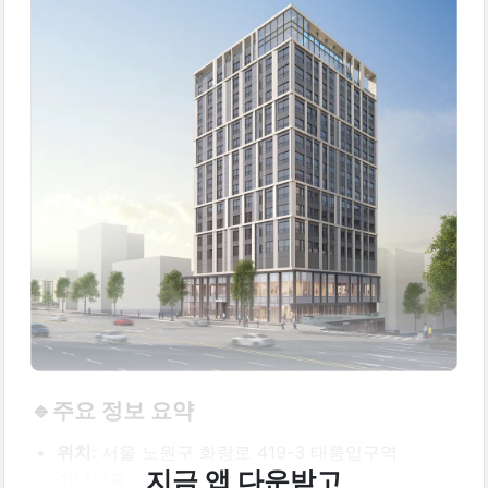
🔹주요 정보 요약
위치
: 서울 노원구 화랑로 419-3 태릉입구역 
지금 앱 다운받고
이니티움