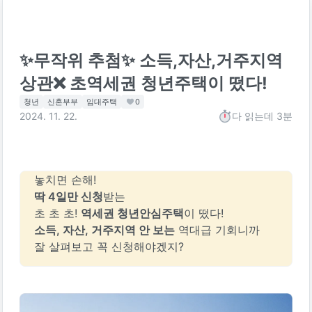
✨무작위 추첨✨ 소득,자산,거주지역
상관❌ 초역세권 청년주택이 떴다!
청년
신혼부부
임대주택
0
2024. 11. 22.
다 읽는데
3분
놓치면 손해! 
딱 4일만 신청
받는
초 초 초! 
역세권 청년안심주택
이 떴다!
소득, 자산, 거주지역 안 보는
 역대급 기회니까
잘 살펴보고 꼭 신청해야겠지?