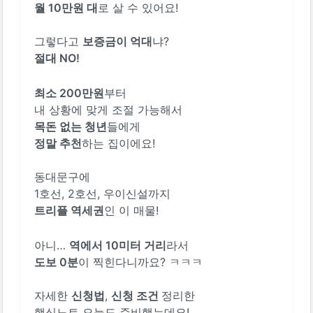
월 10만원 대
로 살 수 있어요!
그렇다고 
보증금이 억대
절대 NO! 
최소 200만원
부터
내 상황에 맞게 조절 가능해서
목돈 없는 청년
들에게
정말 추천
하는 집이에요! 
동대문구에 
1호선, 2호선, 우이신설까지
트리플 역세권
인 이 매물! 
아니… 
역에서 10미터 거리
라서
도보 0분
이 찍힌다니까요? ㅋㅋㅋ
자세한 
신청법
, 
신청 조건 
정리한
핵심노트 오늘도 준비했는데요! 