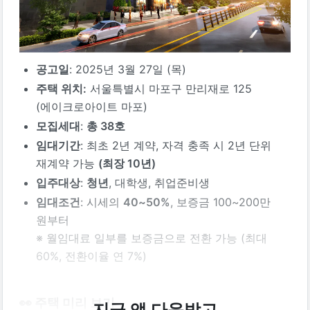
공고일
: 2025년 3월 27일 (목)
주택 위치:
 서울특별시 마포구 만리재로 125 
(에이크로아이트 마포)
모집세대
: 
총 38호
임대기간
: 최초 2년 계약, 자격 충족 시 2년 단위 
재계약 가능 
(최장 10년)
입주대상
: 
청년
, 대학생, 취업준비생
임대조건
: 
시세의 
40~50%
, 보증금 100~200만 
원부터
※ 월임대료 일부를 보증금으로 전환 가능 (최대 
60%, 전환이율 연 7%)
👀 주택 미리 보기
지금 앱 다운받고