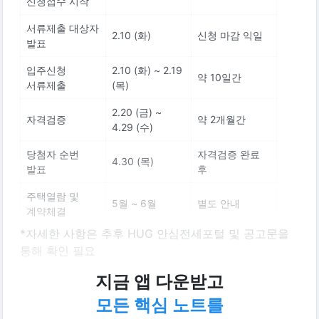
신청접수 시작
서류제출 대상자 
2.10 (화)
신청 마감 익일
발표
입주신청 
2.10 (화) ~ 2.19 
약 10일간
서류제출
(목)
2.20 (금) ~ 
자격검증
약 2개월간
4.29 (수)
당첨자 순번 
자격검증 완료 
4.30 (목)
발표
후
주택열람 및 
5월 ~ 6월
별도 안내
계약체결
*자세한 사항은 추후 HUG 안심전세포털 및 공고문을 
통해 확인 필요
지금 앱 다운받고
지금 바로 집지켜에서 공고 알람🔔을 설정하시고 
모든 핵심 노트를
놓치지 않게 준비하세요