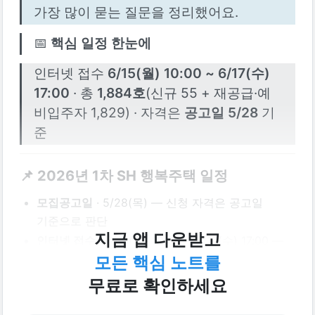
가장 많이 묻는 질문을 정리했어요.
📅 
핵심 일정 한눈에
인터넷 접수 
6/15(월) 10:00 ~ 6/17(수) 
17:00
 · 총 
1,884호
(신규 55 + 재공급·예
비입주자 1,829) · 자격은 
공고일 5/28
 기
준
📌 2026년 1차 SH 행복주택 일정
모집공고일
 · 5/28(목) — 신청 자격은 공고일 
기준으로 판단
지금 앱 다운받고
인터넷 접수
 · 6/15(월) 10:00 ~ 6/17(수) 17:00 — 
마감 직전 접속 지연 주의
모든 핵심 노트를
방문 접수
 · 6/16(화) ~ 6/17(수) 10:00~17:00 — 
무료로 확인하세요
정보취약계층 등 대상 확인