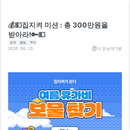
💰💵집지켜 미션 : 총 300만원을
받아라!🔑💵
공유
꿀팁
0
2026. 06. 23.
다 읽는데
1분