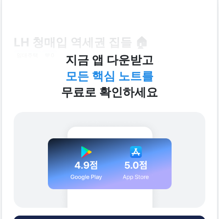
LH 청매입 역세권 집들 🏠
임대주택
0
지금 앱 다운받고
2026. 06. 30.
다 읽는데
1분
모든 핵심 노트를
무료로 확인하세요
<집지켜에서 휴가비 총300만원 받아가세요!!!🏡>
🔔 지도에서 보물상자를 열고 총 300만원 
받아가기💰
👉
 집지켜 앱에서 확인하기
자세한 내용 보기!
⭐️집지켜를 다운로드한후 내조건 입력하면  신청 